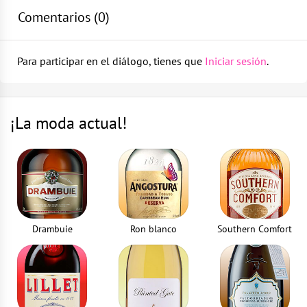
Comentarios (
0
)
Cuchara de cóctel
Vierte 10 ml de sirope de chocolate, 20 ml de sirope de
caramelo y 80 ml de leche
1
parte
Para participar en el diálogo, tienes que
Iniciar sesión
.
Mézclalo sin hielo y viértelo en un vaso para batidos
Pajitas
2
parte
Decóralo con cacahuetes tostados
¡La moda actual!
Batidora para batidos
1
parte
Drambuie
Ron blanco
Southern Comfort