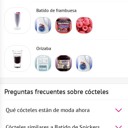
Batido de frambuesa
Orizaba
Preguntas frecuentes sobre cócteles
Qué cócteles están de moda ahora
Los 5 cócteles más populares del mundo -
Vodka con
Sprite
,
Ron con sprite
,
La laguna azul
,
Vodka
Cócteles similares a Batido de Snickers