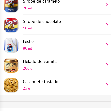
Sirope de caramelo
20
ml
Sirope de chocolate
10
ml
Leche
80
ml
Helado de vainilla
200
g
Cacahuete tostado
25
g
Vaso medidor
Pon 4 cucharadas de cóctel de cacahuetes tostados y
1
parte
200 g de helado de vainilla en una batidora