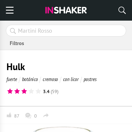
Filtros
Hulk
fuerte
botánico
cremoso
con licor
postres
3.4
(59)
87
0