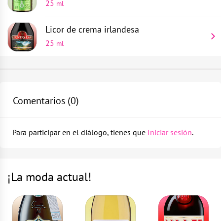
25
ml
Licor de crema irlandesa
25
ml
Vaso de chupito
Vierte 25 ml de licor de crema irlandesa en un vaso de
1
parte
chupito
Comentarios (
0
)
Cuchara de cóctel
Usa la cuchara de cóctel para poner una capa de 25 ml
de chartreuse verde
1
parte
Para participar en el diálogo, tienes que
Iniciar sesión
.
¡La moda actual!