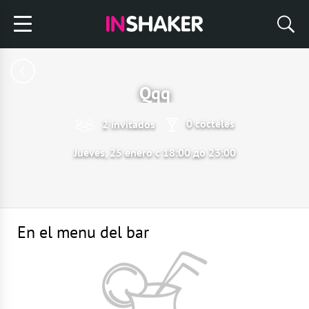
Qqq
0 cócteles
2 invitados
Jueves, 25 enero с 18:00 до 23:00
En el menu del bar