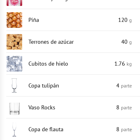
Piña
120
g
Terrones de azúcar
40
g
Cubitos de hielo
1.76
kg
Copa tulipán
4
parte
Vaso Rocks
8
parte
Copa de flauta
8
parte