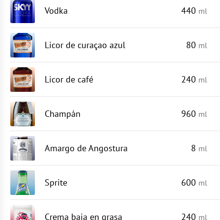
Vodka
440
ml
Licor de curaçao azul
80
ml
Licor de café
240
ml
Champán
960
ml
Amargo de Angostura
8
ml
Sprite
600
ml
Crema baja en grasa
240
ml