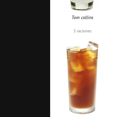
Tom collins
3
raciones