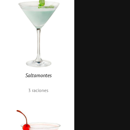
Saltamontes
3
raciones