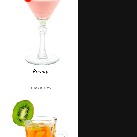
Bounty
3
raciones