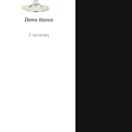
Dama blanca
3
raciones