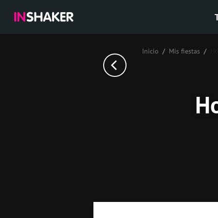
Inicio
Mis fiestas
Но
Н