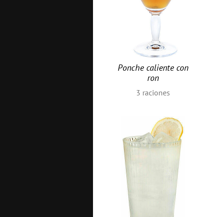
Ponche caliente con
ron
3
raciones