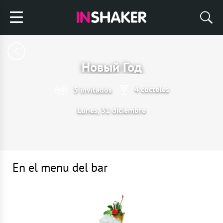
Новый Год
4 cócteles
5 invitados
Lunes, 31 diciembre
En el menu del bar