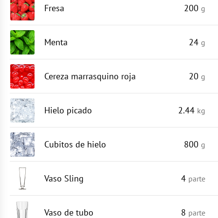
Fresa
200
g
Menta
24
g
Cereza marrasquino roja
20
g
Hielo picado
2.44
kg
Cubitos de hielo
800
g
Vaso Sling
4
parte
Vaso de tubo
8
parte