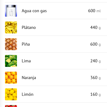
Agua con gas
600
ml
Plátano
440
g
Piña
600
g
Lima
240
g
Naranja
360
g
Limón
160
g