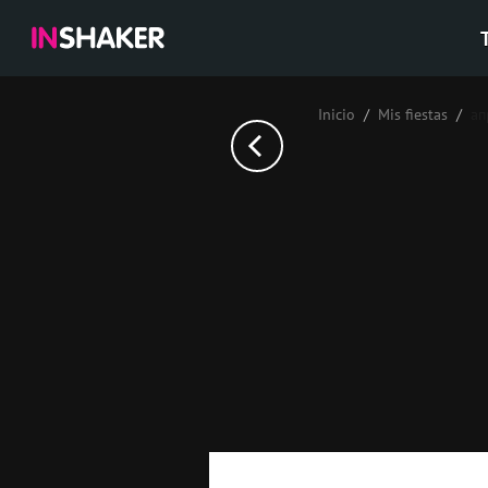
Inicio
Mis fiestas
ап