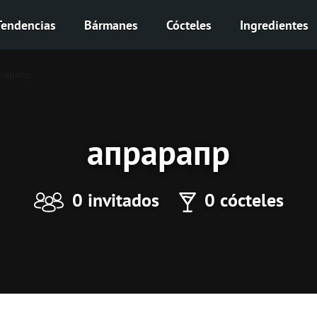
Tendencias
Bármanes
Cócteles
Ingredientes
рарапр
апрарапр
0 invitados
0 cócteles