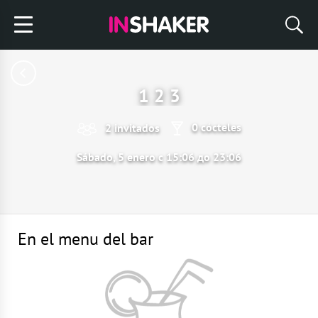
1 2 3
0 cócteles
2 invitados
Sábado, 5 enero с 15:06 до 23:06
En el menu del bar