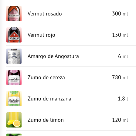
Vermut rosado
300
ml
Vermut rojo
150
ml
Amargo de Angostura
6
ml
Zumo de cereza
780
ml
Zumo de manzana
1.8
l
Zumo de limon
120
ml