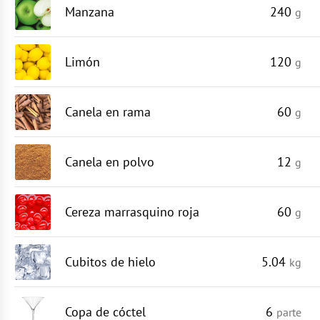
Manzana
240
g
Limón
120
g
Canela en rama
60
g
Canela en polvo
12
g
Cereza marrasquino roja
60
g
Cubitos de hielo
5.04
kg
Copa de cóctel
6
parte