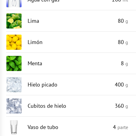
Lima
80
g
Limón
80
g
Menta
8
g
Hielo picado
400
g
Cubitos de hielo
360
g
Vaso de tubo
4
parte