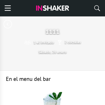
1111
2 cócteles
1 el invitado
Sábado, 26 enero
En el menu del bar