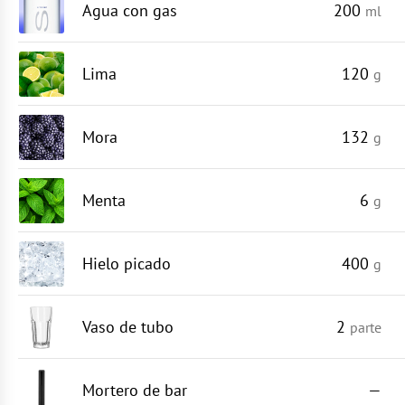
Agua con gas
200
ml
Lima
120
g
Mora
132
g
Menta
6
g
Hielo picado
400
g
Vaso de tubo
2
parte
Mortero de bar
—