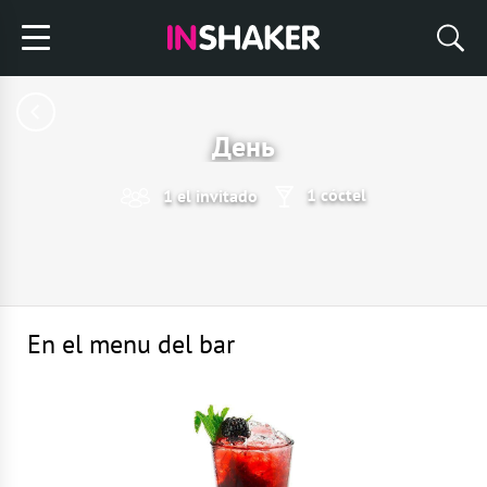
День
1 cóctel
1 el invitado
En el menu del bar