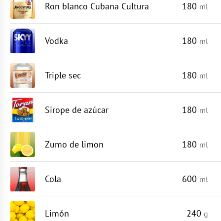
Ron blanco Cubana Cultura
180
ml
Vodka
180
ml
Triple sec
180
ml
Sirope de azúcar
180
ml
Zumo de limon
180
ml
Cola
600
ml
Limón
240
g