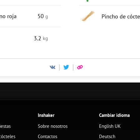
no roja
50
Pincho de cócte
g
3.2
kg
Inshaker
Cambiar idioma
iestas
Sobre nosotros
English UK
cócteles
Contactos
Deutsch