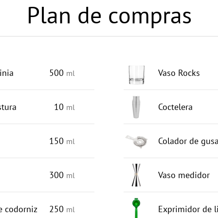
Plan de compras
inia
500
Vaso Rocks
ml
tura
10
Coctelera
ml
150
Colador de gusa
ml
300
Vaso medidor
ml
e codorniz
250
Exprimidor de 
ml