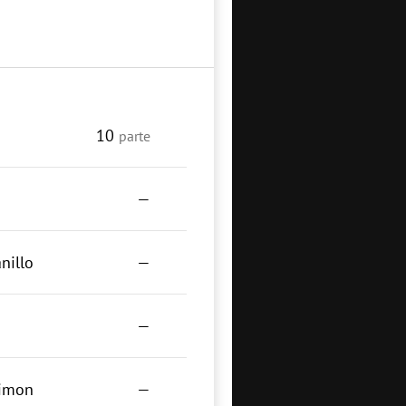
10
parte
—
nillo
—
—
limon
—