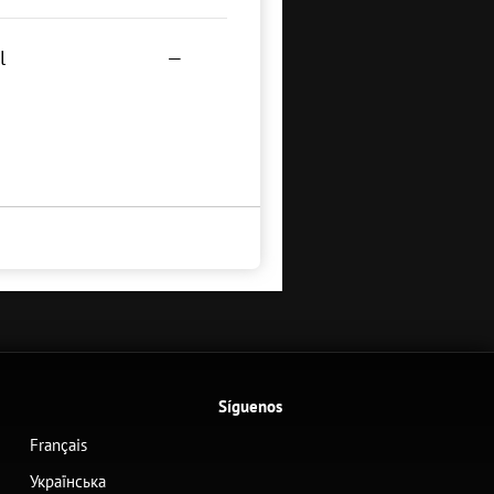
l
—
Síguenos
Français
Українська