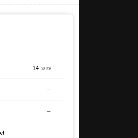
14
parte
—
—
el
—