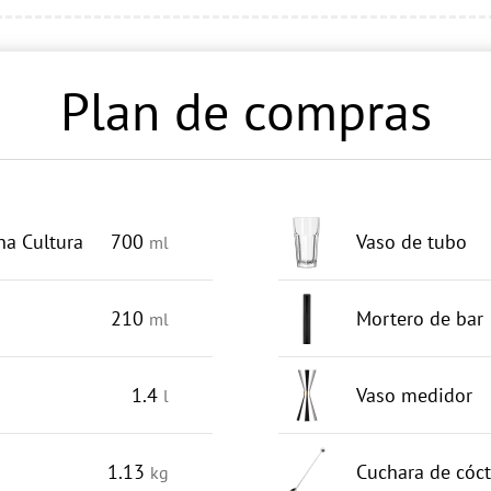
Plan de compras
na Cultura
700
Vaso de tubo
ml
210
Mortero de bar
ml
1.4
Vaso medidor
l
1.13
Cuchara de cóct
kg