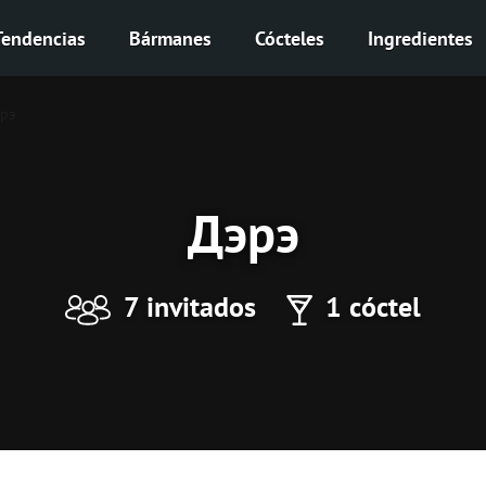
Tendencias
Bármanes
Cócteles
Ingredientes
рэ
Дэрэ
7 invitados
1 cóctel