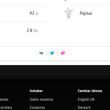
42
Pajitas
g
2.8
kg
Inshaker
Cambiar idioma
iestas
Sobre nosotros
English UK
cócteles
Contactos
Deutsch