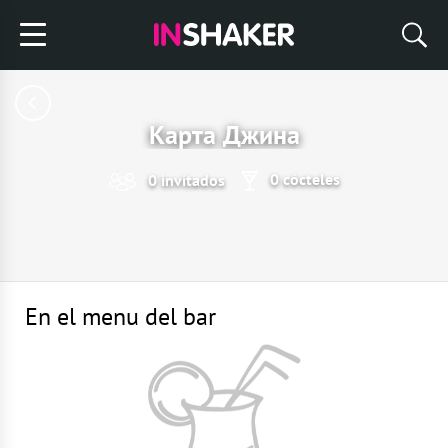
Карта Джина
0 cócteles
0 invitados
En el menu del bar