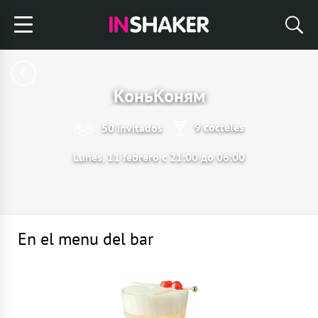
КоньКоням
9 cócteles
50 invitados
Lunes, 11 febrero с 21:00 до 06:00
En el menu del bar