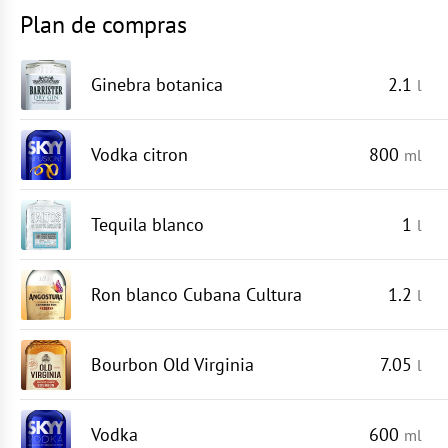
Plan de compras
Ginebra botanica
2.1
l
Vodka citron
800
ml
Tequila blanco
1
l
Ron blanco Cubana Cultura
1.2
l
Bourbon Old Virginia
7.05
l
Vodka
600
ml