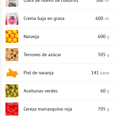
Clara de huevo de codorniz
500
ml
Crema baja en grasa
600
ml
Naranja
600
g
Terrones de azúcar
505
g
Piel de naranja
141
parte
Aceitunas verdes
60
g
Cereza marrasquino roja
705
g