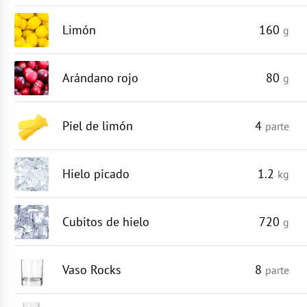
Limón
160
g
Arándano rojo
80
g
Piel de limón
4
parte
Hielo picado
1.2
kg
Cubitos de hielo
720
g
Vaso Rocks
8
parte