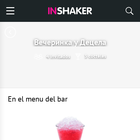
Вечеринка у Децела
3 cócteles
4 invitados
En el menu del bar