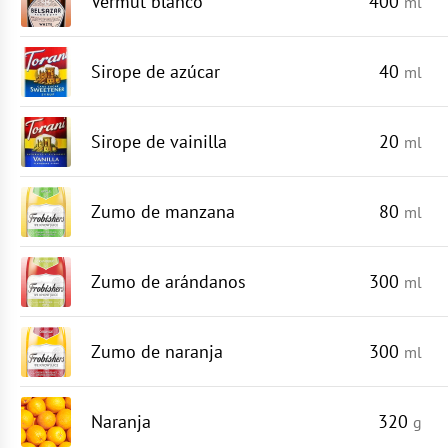
Vermut blanco
400
ml
Sirope de azúcar
40
ml
Sirope de vainilla
20
ml
Zumo de manzana
80
ml
Zumo de arándanos
300
ml
Zumo de naranja
300
ml
Naranja
320
g