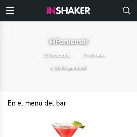
WPanienski
3 cócteles
20 invitados
с 20:00 до 00:00
En el menu del bar