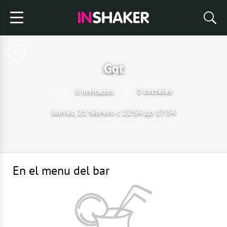
Ggt
0 cócteles
6 invitados
Jueves, 21 febrero с 22:54 до 17:54
En el menu del bar