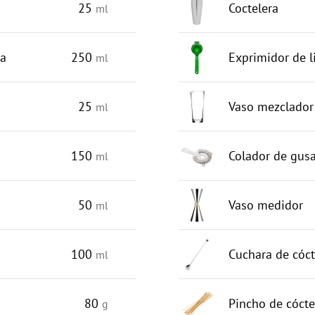
25
Coctelera
ml
a
250
Exprimidor de 
ml
25
Vaso mezclador
ml
150
Colador de gusa
ml
50
Vaso medidor
ml
100
Cuchara de cóct
ml
80
Pincho de cócte
g