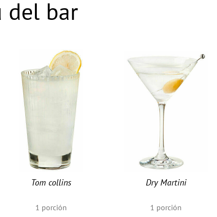
 del bar
Tom collins
Dry Martini
1
porción
1
porción