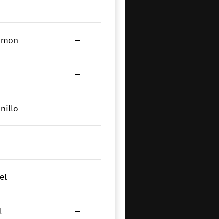
—
limon
—
—
nillo
—
—
el
—
l
—