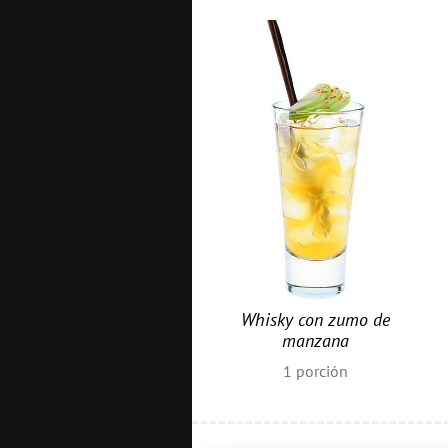
Whisky con zumo de
manzana
1
porción