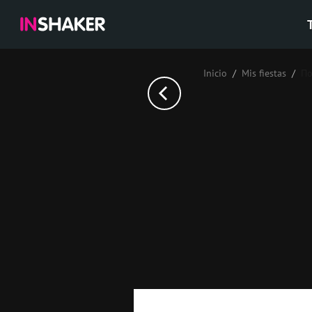
Inicio
Mis fiestas
По