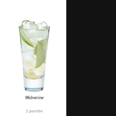
Wolverine
1
porción