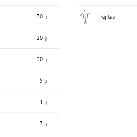
30
Pajitas
g
20
g
30
g
5
g
1
g
3
g