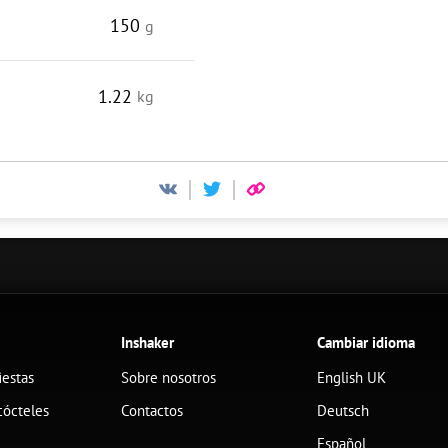
150
g
1.22
kg
Inshaker
Cambiar idioma
iestas
Sobre nosotros
English UK
cócteles
Contactos
Deutsch
Español