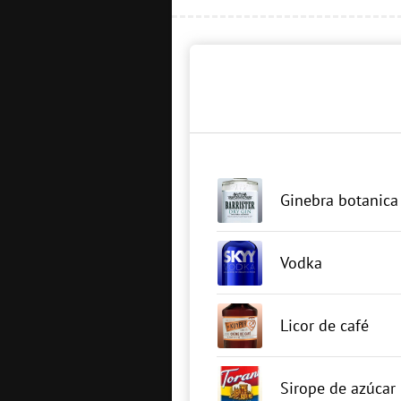
Ginebra botanica
Vodka
Licor de café
Sirope de azúcar