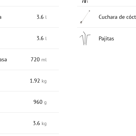
a
3.6
Cuchara de cóct
l
3.6
Pajitas
l
asa
720
ml
1.92
kg
960
g
3.6
kg