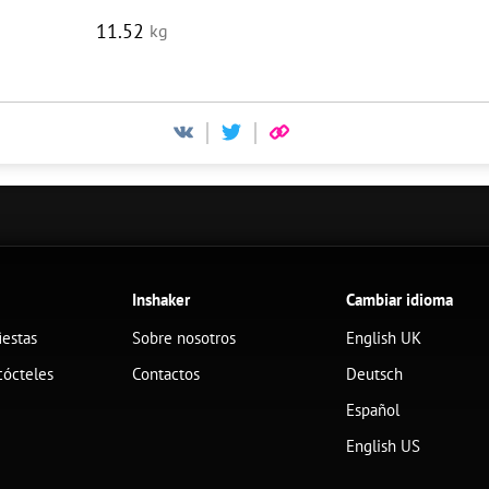
11.52
kg
Inshaker
Cambiar idioma
iestas
Sobre nosotros
English UK
cócteles
Contactos
Deutsch
Español
English US