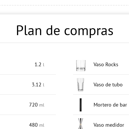
Plan de compras
1.2
Vaso Rocks
l
3.12
Vaso de tubo
l
720
Mortero de bar
ml
480
Vaso medidor
ml