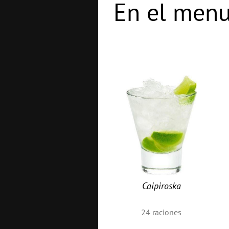
En el menu
Caipiroska
24
raciones