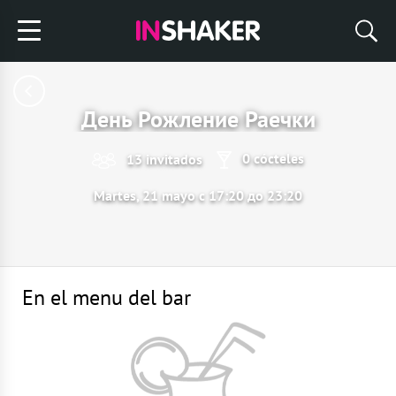
День Рожление Раечки
0 cócteles
13 invitados
Martes, 21 mayo с 17:20 до 23:20
En el menu del bar