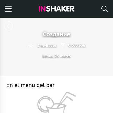
Создание
0 cócteles
2 invitados
Lunes, 25 marzo
En el menu del bar