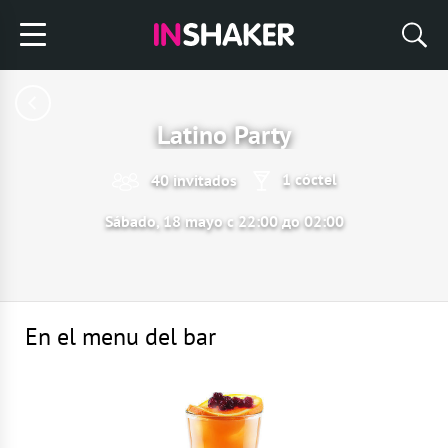
Latino Party
1 cóctel
40 invitados
Sábado, 18 mayo с 22:00 до 02:00
En el menu del bar