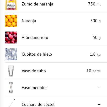
Zumo de naranja
750
ml
Naranja
300
g
Arándano rojo
50
g
Cubitos de hielo
1.8
kg
Vaso de tubo
10
parte
Vaso medidor
—
Cuchara de cóctel
—