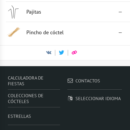
Pajitas
—
Pincho de cóctel
—
CALCULADORA DE
CONTACTOS
FIESTAS
COLECCIONES DE
SELECCIONAR IDIOMA
CÓCTELES
ESTRELLAS