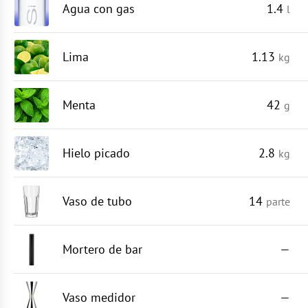
Agua con gas
1.4
l
Lima
1.13
kg
Menta
42
g
Hielo picado
2.8
kg
Vaso de tubo
14
parte
Mortero de bar
—
Vaso medidor
—