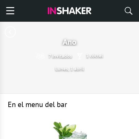
Апо
1 cóctel
7 invitados
Lunes, 1 abril
En el menu del bar