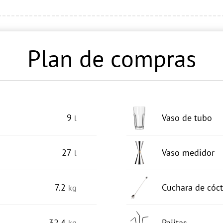
Plan de compras
9
Vaso de tubo
l
27
Vaso medidor
l
7.2
Cuchara de cóct
kg
32.4
Pajitas
kg