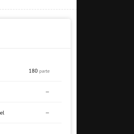
180
parte
—
el
—
—