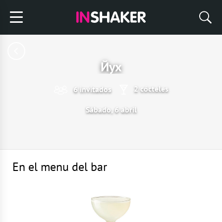
Йух
2 cócteles
6 invitados
Sábado, 6 abril
En el menu del bar