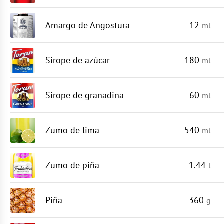
Amargo de Angostura
12
ml
Sirope de azúcar
180
ml
Sirope de granadina
60
ml
Zumo de lima
540
ml
Zumo de piña
1.44
l
Piña
360
g