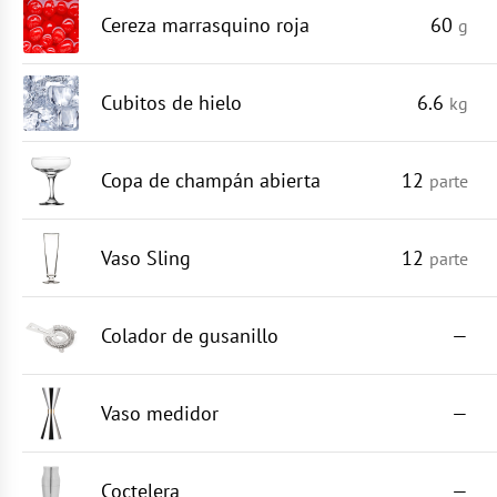
Cereza marrasquino roja
60
g
Cubitos de hielo
6.6
kg
Copa de champán abierta
12
parte
Vaso Sling
12
parte
Colador de gusanillo
—
Vaso medidor
—
Coctelera
—