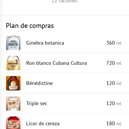
12
raciones
Plan de compras
Ginebra botanica
360
ml
Ron blanco Cubana Cultura
720
ml
Bénédictine
120
ml
Triple sec
120
ml
Licor de cereza
180
ml