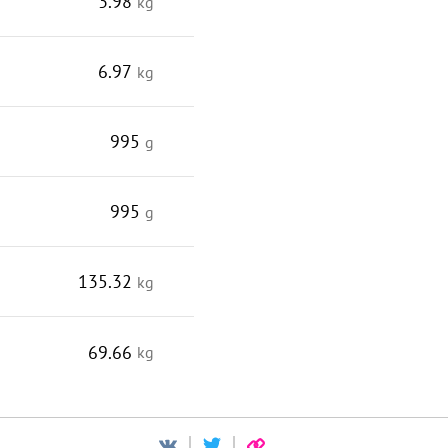
3.98
kg
6.97
kg
995
g
995
g
135.32
kg
69.66
kg