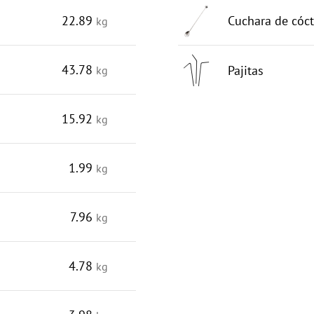
22.89
Cuchara de cóct
kg
43.78
Pajitas
kg
15.92
kg
1.99
kg
7.96
kg
4.78
kg