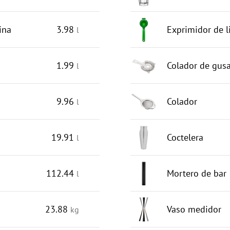
ina
3.98
Exprimidor de 
l
1.99
Colador de gusa
l
9.96
Colador
l
19.91
Coctelera
l
112.44
Mortero de bar
l
23.88
Vaso medidor
kg