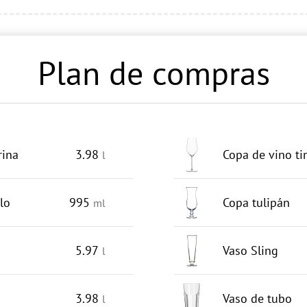
Plan de compras
rina
3.98
Copa de vino ti
l
lo
995
Copa tulipán
ml
5.97
Vaso Sling
l
3.98
Vaso de tubo
l