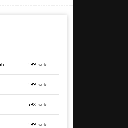
nto
199
parte
199
parte
398
parte
199
parte