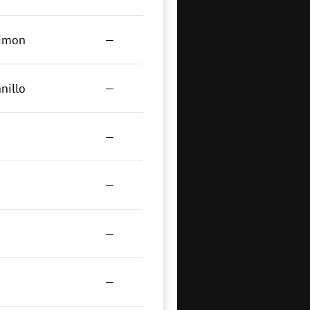
limon
—
nillo
—
—
—
—
—