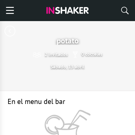
potato
0 cócteles
2 invitados
Sábado, 13 abril
En el menu del bar