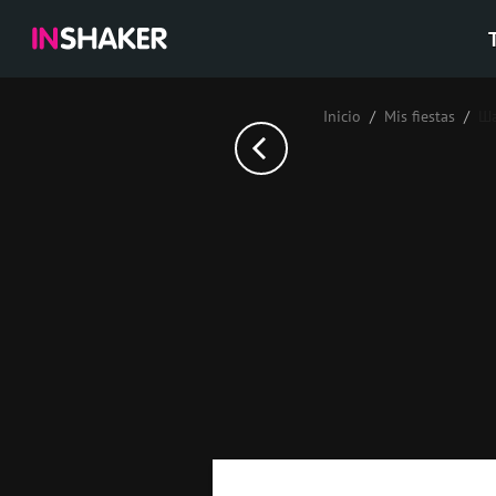
Inicio
Mis fiestas
Ша