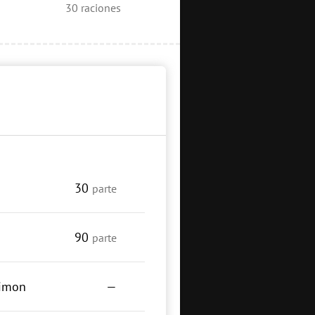
30
raciones
30
parte
90
parte
limon
—