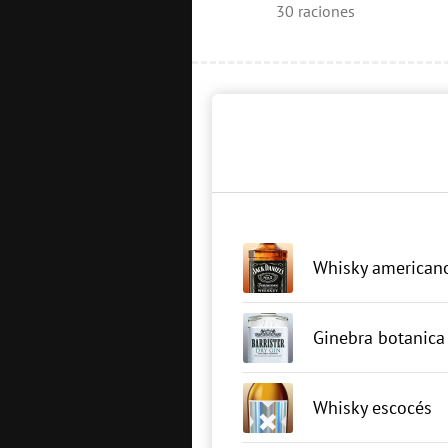
30
raciones
Whisky americano
Ginebra botanica
Whisky escocés