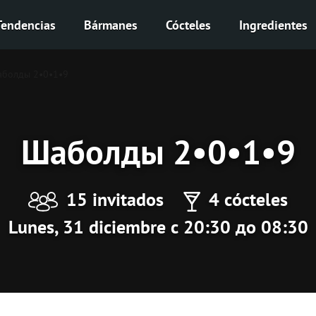
Tendencias
Bármanes
Cócteles
Ingredientes
болды 2•0•1•9
Шаболды 2•0•1•9
15 invitados
4 cócteles
Lunes, 31 diciembre с 20:30 до 08:30