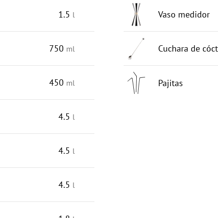
1.5
Vaso medidor
l
750
Cuchara de cóct
ml
450
Pajitas
ml
4.5
l
4.5
l
4.5
l