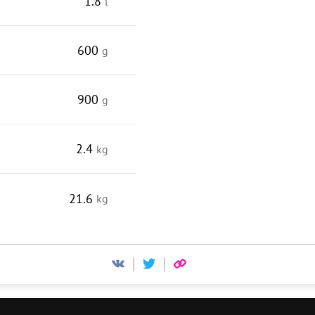
1.8
l
600
g
900
g
2.4
kg
21.6
kg