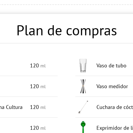
Plan de compras
120
Vaso de tubo
ml
120
Vaso medidor
ml
na Cultura
120
Cuchara de cóct
ml
120
Exprimidor de 
ml