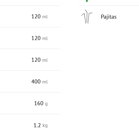
120
Pajitas
ml
120
ml
120
ml
400
ml
160
g
1.2
kg