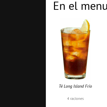
En el menu
Té Long Island Frío
4
raciones