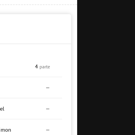
4
parte
—
el
—
limon
—