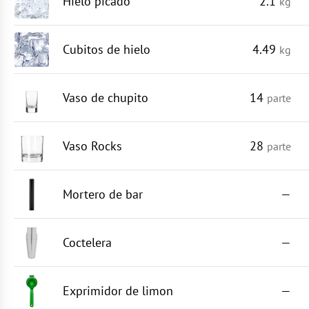
Hielo picado
2.1
kg
Cubitos de hielo
4.49
kg
Vaso de chupito
14
parte
Vaso Rocks
28
parte
Mortero de bar
—
Coctelera
—
Exprimidor de limon
—