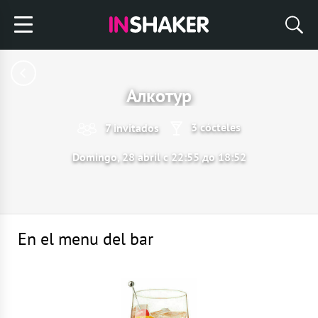
Алкотур
3 cócteles
7 invitados
Domingo, 28 abril с 22:55 до 18:52
En el menu del bar