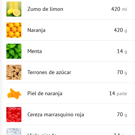
Zumo de limon
420
ml
Naranja
420
g
Menta
14
g
Terrones de azúcar
70
g
Piel de naranja
14
parte
Cereza marrasquino roja
70
g