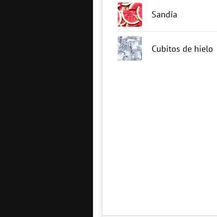
Sandía
Cubitos de hielo