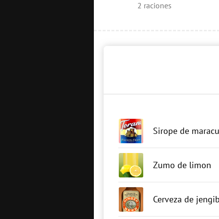
2
raciones
Sirope de marac
Zumo de limon
Cerveza de jengi