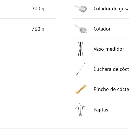
300
Colador de gusa
g
Colador
760
g
Vaso medidor
Cuchara de cóct
Pincho de cócte
Pajitas