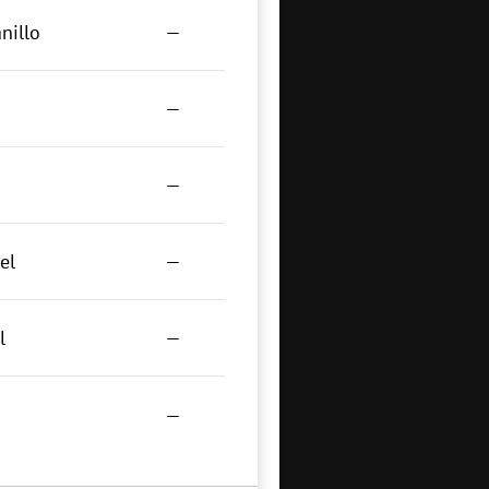
nillo
—
—
—
el
—
l
—
—