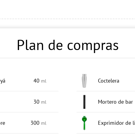
Plan de compras
uyá
40
Coctelera
ml
30
Mortero de bar
ml
bre
300
Exprimidor de 
ml