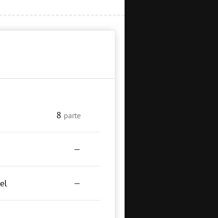
8
parte
—
el
—
—