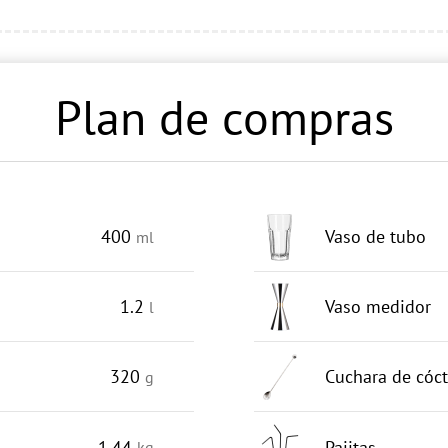
Plan de compras
400
Vaso de tubo
ml
1.2
Vaso medidor
l
320
Cuchara de cóct
g
1.44
Pajitas
kg