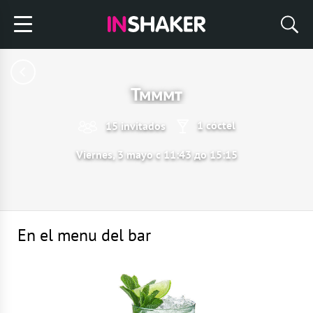
Тмммт
1 cóctel
15 invitados
Viernes, 3 mayo с 11:43 до 15:15
En el menu del bar