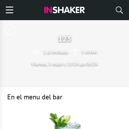
123
1 cóctel
1 el invitado
Viernes, 3 mayo с 13:24 до 06:24
En el menu del bar