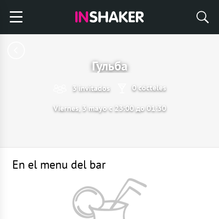
Гульба
0 cócteles
3 invitados
Viernes, 3 mayo с 23:00 до 01:30
En el menu del bar