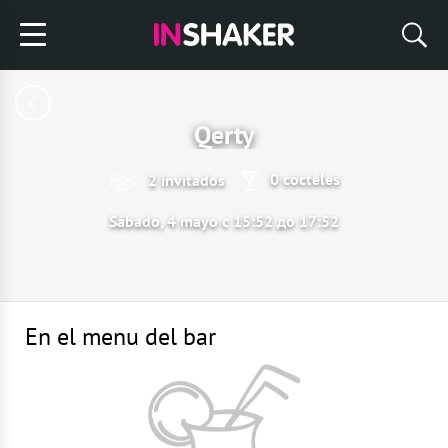
Qerty
0 cócteles
2 invitados
Sábado, 4 mayo с 15:52 до 17:52
En el menu del bar