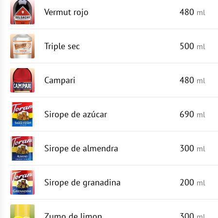
Vermut rojo
480
ml
Triple sec
500
ml
Campari
480
ml
Sirope de azúcar
690
ml
Sirope de almendra
300
ml
Sirope de granadina
200
ml
Zumo de limon
300
ml