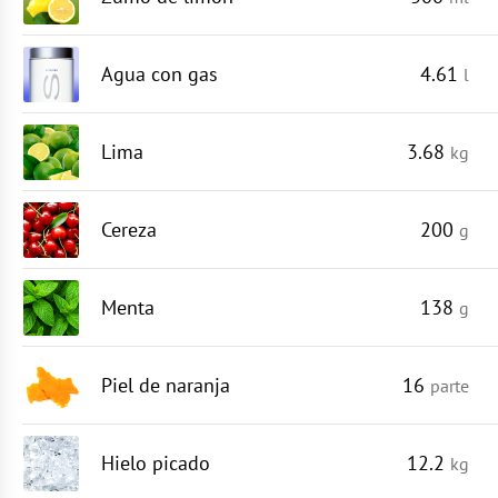
Agua con gas
4.61
l
Lima
3.68
kg
Cereza
200
g
Menta
138
g
Piel de naranja
16
parte
Hielo picado
12.2
kg