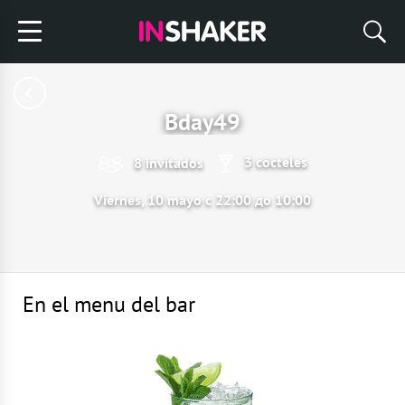
Bday49
3 cócteles
8 invitados
Viernes, 10 mayo с 22:00 до 10:00
En el menu del bar