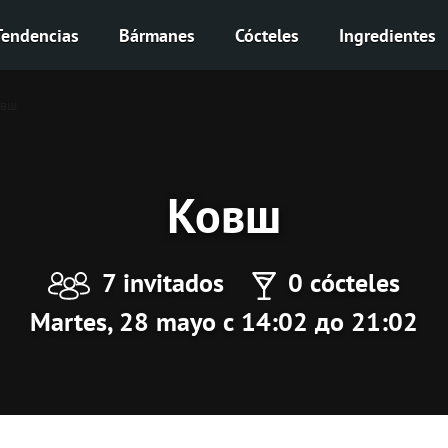
Tendencias
Bármanes
Cócteles
Ingredientes
овш
Ковш
7 invitados
0 cócteles
Martes, 28 mayo с 14:02 до 21:02