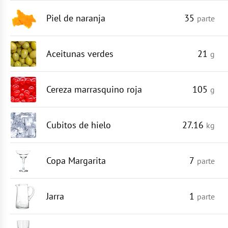
Piel de naranja
35
parte
Aceitunas verdes
21
g
Cereza marrasquino roja
105
g
Cubitos de hielo
27.16
kg
Copa Margarita
7
parte
Jarra
1
parte