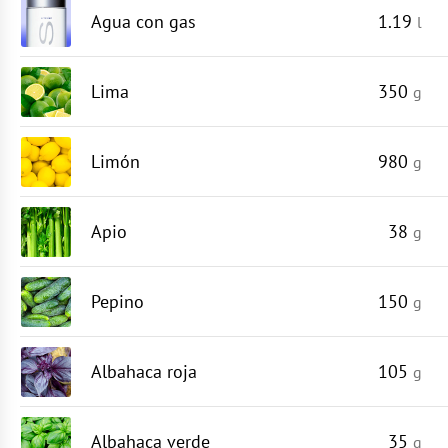
Agua con gas
1.19
l
Lima
350
g
Limón
980
g
Apio
38
g
Pepino
150
g
Albahaca roja
105
g
Albahaca verde
35
g