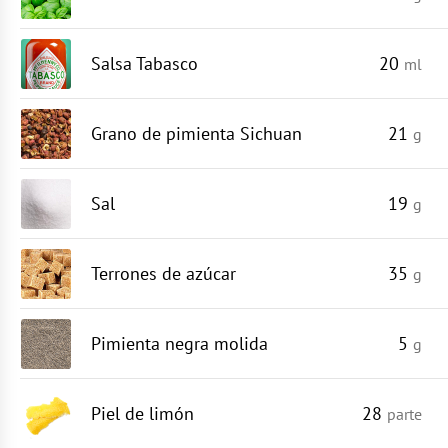
Salsa Tabasco
20
ml
Grano de pimienta Sichuan
21
g
Sal
19
g
Terrones de azúcar
35
g
Pimienta negra molida
5
g
Piel de limón
28
parte