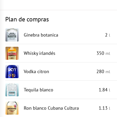
Plan de compras
Ginebra botanica
2
l
Whisky irlandés
350
ml
Vodka citron
280
ml
Tequila blanco
1.84
l
Ron blanco Cubana Cultura
1.13
l