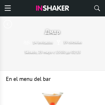
Дмдр
19 cócteles
14 invitados
Sábado, 25 mayo с 15:00 до 02:15
En el menu del bar