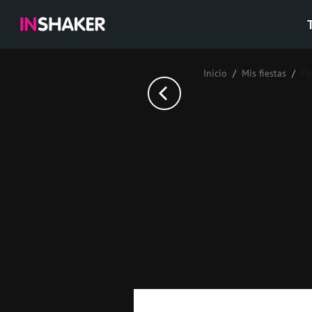
Inicio
Mis fiestas
П