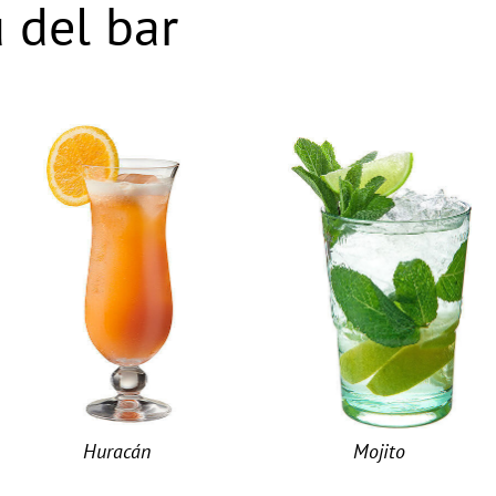
 del bar
Huracán
Mojito