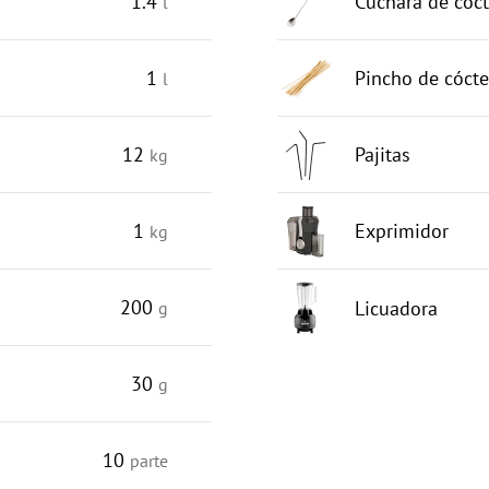
1.4
Cuchara de cóct
l
1
Pincho de cócte
l
12
Pajitas
kg
1
Exprimidor
kg
200
Licuadora
g
30
g
10
parte