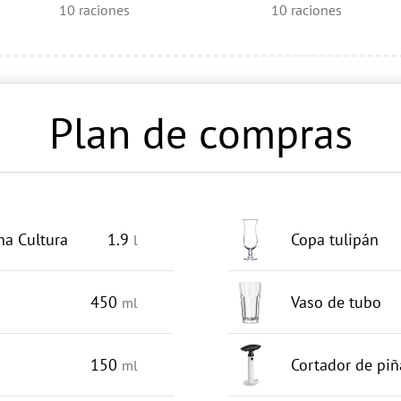
10
raciones
10
raciones
Plan de compras
na Cultura
1.9
Copa tulipán
l
450
Vaso de tubo
ml
150
Cortador de piñ
ml