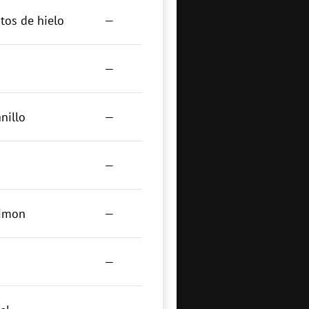
tos de hielo
—
—
nillo
—
—
limon
—
—