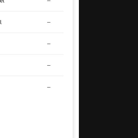
el
—
l
—
—
—
—