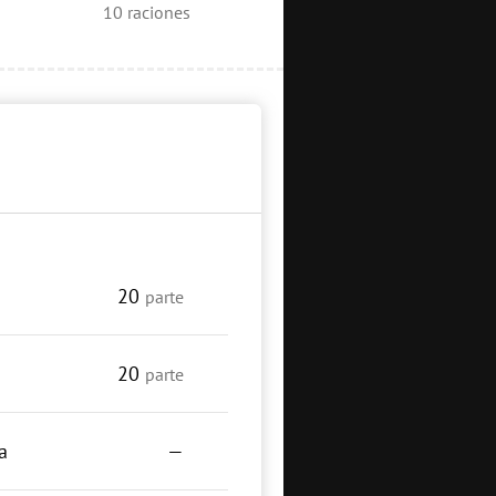
10
raciones
20
parte
20
parte
a
—