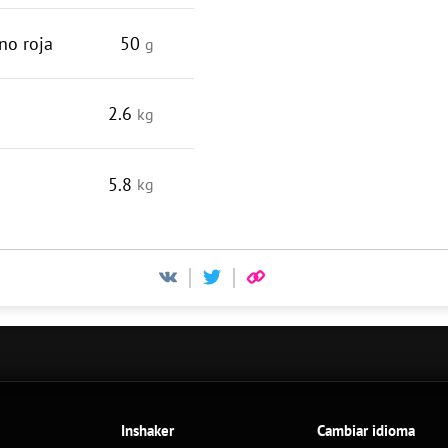
no roja
50
g
2.6
kg
5.8
kg
Inshaker
Cambiar idioma