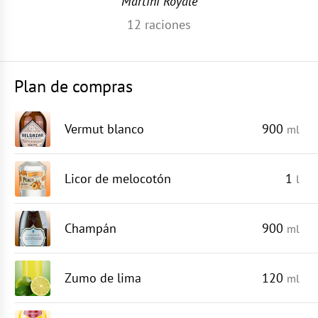
Martini Royale
12
raciones
Plan de compras
Vermut blanco
900
ml
Licor de melocotón
1
l
Champán
900
ml
Zumo de lima
120
ml