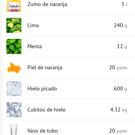
Zumo de naranja
3
l
Lima
240
g
Menta
12
g
Piel de naranja
20
parte
Hielo picado
600
g
Cubitos de hielo
4.32
kg
Vaso de tubo
20
parte