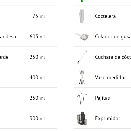
o
75
Coctelera
ml
landesa
605
Colador de gusa
ml
erde
250
Cuchara de cóct
ml
400
Vaso medidor
ml
250
Pajitas
ml
900
Exprimidor
ml