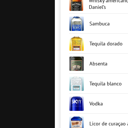
Whisky americano
Daniel’s
Sambuca
Tequila dorado
Absenta
Tequila blanco
Vodka
Licor de curaçao 