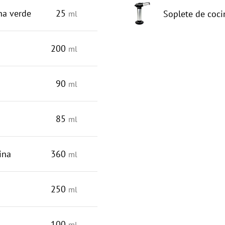
na verde
25
Soplete de coci
ml
200
ml
90
ml
85
ml
ina
360
ml
250
ml
100
ml