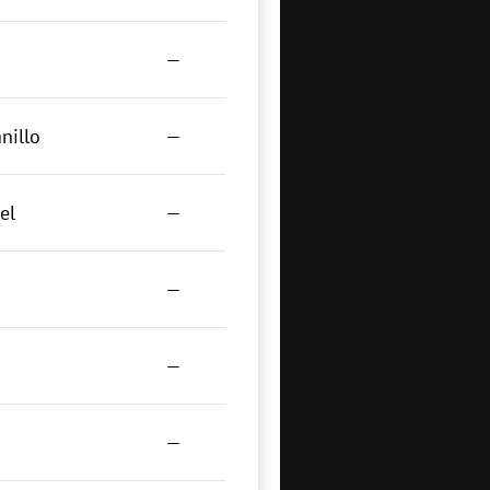
—
nillo
—
el
—
—
—
—