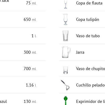
 Jack
75
Copa de flauta
ml
650
Copa tulipán
ml
1
Vaso de tubo
l
300
Jarra
ml
700
Vaso de chupit
ml
1.16
Cuchillo pelado
l
azul
130
Exprimidor de 
ml