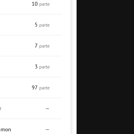
10
parte
5
parte
7
parte
3
parte
o
97
parte
r
—
limon
—