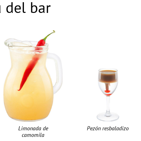
 del bar
Limonada de
Pezón resbaladizo
camomila