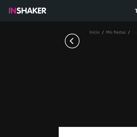
Inicio
Mis fiestas
йц