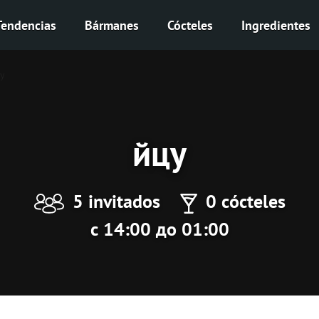
Tendencias
Bármanes
Cócteles
Ingredientes
у
йцу
5 invitados
0 cócteles
с 14:00 до 01:00