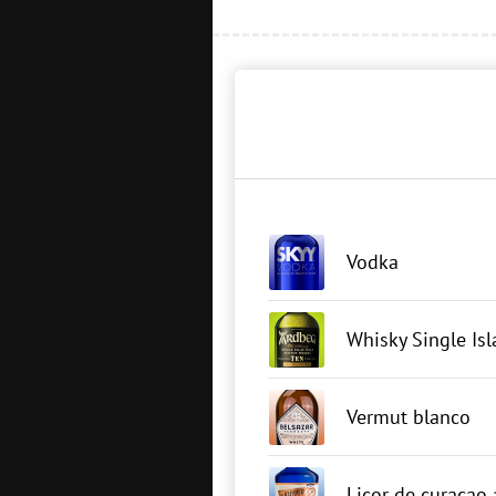
Vodka
Whisky Single Isl
Vermut blanco
Licor de curaçao 