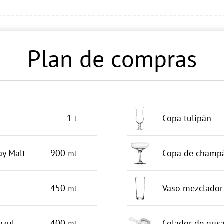
Plan de compras
1
Copa tulipán
l
ay Malt
900
Copa de champá
ml
450
Vaso mezclador
ml
azul
400
Colador de gusa
ml