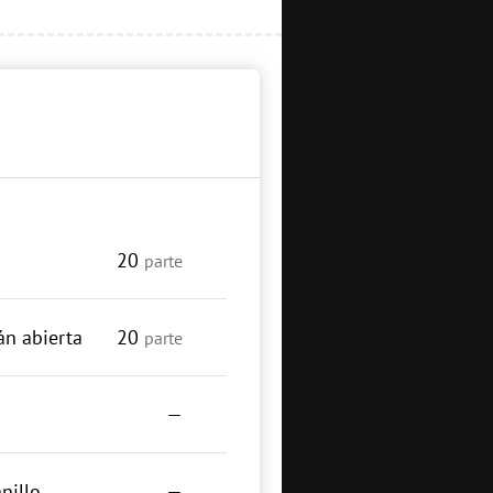
20
parte
n abierta
20
parte
—
nillo
—