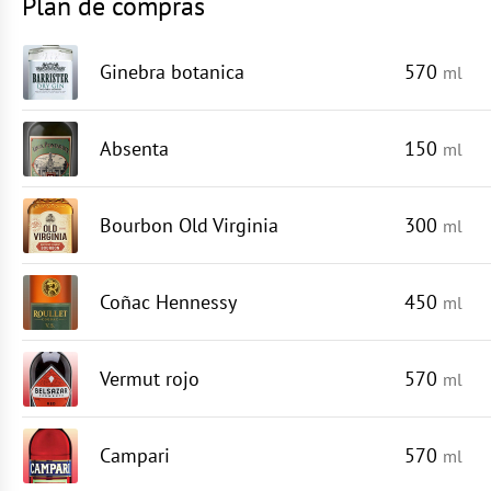
Plan de compras
Ginebra botanica
570
ml
Absenta
150
ml
Bourbon Old Virginia
300
ml
Coñac Hennessy
450
ml
Vermut rojo
570
ml
Campari
570
ml