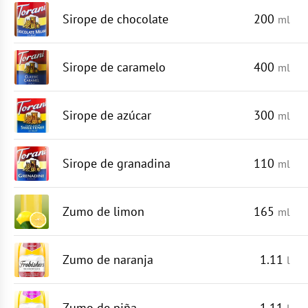
Sirope de chocolate
200
ml
Sirope de caramelo
400
ml
Sirope de azúcar
300
ml
Sirope de granadina
110
ml
Zumo de limon
165
ml
Zumo de naranja
1.11
l
Zumo de piña
1.11
l