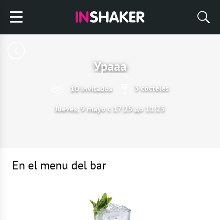
Урааа
3 cócteles
10 invitados
Jueves, 9 mayo с 17:25 до 11:25
En el menu del bar