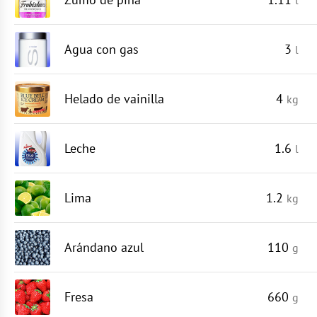
Agua con gas
3
l
Helado de vainilla
4
kg
Leche
1.6
l
Lima
1.2
kg
Arándano azul
110
g
Fresa
660
g