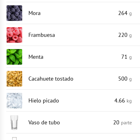
Mora
264
g
Frambuesa
220
g
Menta
71
g
Cacahuete tostado
500
g
Hielo picado
4.66
kg
Vaso de tubo
20
parte